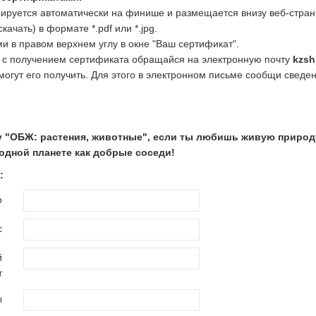
руется автоматически на финише и размещается внизу веб-страни
ачать) в формате *.pdf или *.jpg.
ми в правом верхнем углу в окне "Ваш сертификат".
 с получением сертификата обращайся на электронную почту
kzsh
огут его получить. Для этого в электронном письме сообщи сведен
 "ОБЖ: растения, животные", если ты любишь живую природу
одной планете как добрые соседи!
:
о
с
й
т
ы