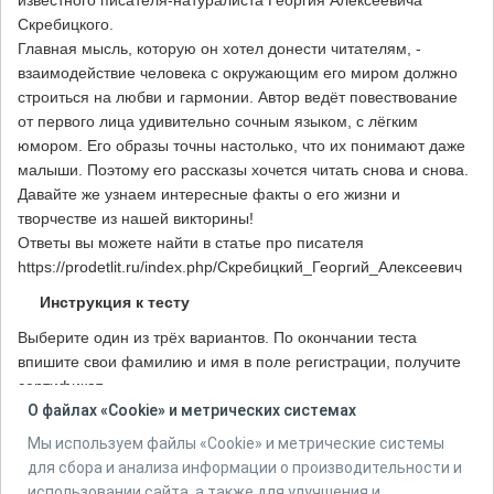
известного писателя-натуралиста Георгия Алексеевича
Скребицкого.
Главная мысль, которую он хотел донести читателям, -
взаимодействие человека с окружающим его миром должно
строиться на любви и гармонии. Автор ведёт повествование
от первого лица удивительно сочным языком, с лёгким
юмором. Его образы точны настолько, что их понимают даже
малыши. Поэтому его рассказы хочется читать снова и снова.
Давайте же узнаем интересные факты о его жизни и
творчестве из нашей викторины!
Ответы вы можете найти в статье про писателя
https://prodetlit.ru/index.php/Скребицкий_Георгий_Алексеевич
Инструкция к тесту
Выберите один из трёх вариантов. По окончании теста
впишите свои фамилию и имя в поле регистрации, получите
сертификат.
О файлах «Cookie» и метрических системах
Количество вопросов в тесте:
10
Мы используем файлы «Cookie» и метрические системы
для сбора и анализа информации о производительности и
использовании сайта, а также для улучшения и