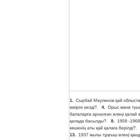
1.
Сырбай Мәуленов қай облыста
өмірге келді?.
4.
Орыс және туыс
балаларға арналған өлеңі қалай
қалада басылды?.
8.
1958 -1968
көшенің аты қай қалаға берілді?.
13.
1937 жылы тұңғыш өлеңі қан