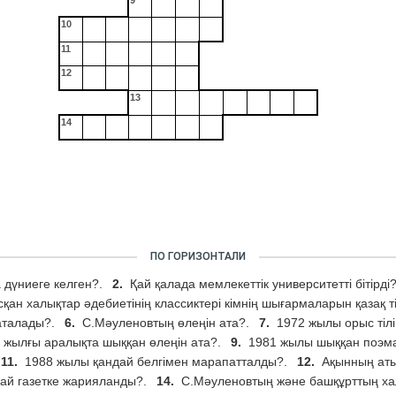
9
10
11
12
13
14
ПО ГОРИЗОНТАЛИ
 дүниеге келген?.
2.
Қай қалада мемлекеттік университетті бітірді
қан халықтар әдебиетінің классиктері кімнің шығармаларын қазақ т
 аталады?.
6.
С.Мәуленовтың өлеңін ата?.
7.
1972 жылы орыс тіл
 жылғы аралықта шыққан өлеңін ата?.
9.
1981 жылы шыққан поэм
11.
1988 жылы қандай белгімен марапатталды?.
12.
Ақынның аты
дай газетке жарияланды?.
14.
С.Мәуленовтың және башқұрттың хал