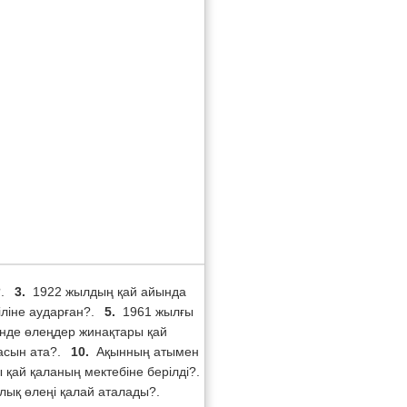
?.
3.
1922 жылдың қай айында
іліне аударған?.
5.
1961 жылғы
інде өлеңдер жинақтары қай
асын ата?.
10.
Ақынның атымен
 қай қаланың мектебіне берілді?.
ық өлеңі қалай аталады?.