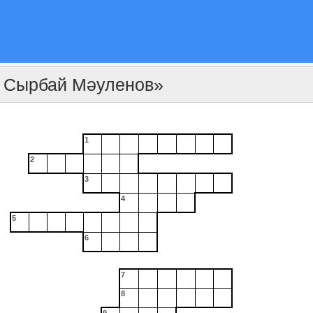
- Сырбай Мәуленов»
1
2
3
4
5
6
7
8