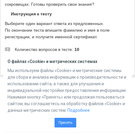
сокровищах.
Готовы
проверить
свои
знания?
Инструкция к тесту
Выберите один вариант ответа из предложенных.
По окончании теста впишите фамилию и имя в поле
регистрации, и получите именной сертификат.
Количество вопросов в тесте:
10
О файлах «Cookie» и метрических системах
Мы используем файлы «Cookie» и метрические системы
Автор:
ЦМДБ им. М. Горького, г. Ижевск, Мельникова Е.Н.
для сбора и анализа информации о производительности и
использовании сайта, а также для улучшения и
индивидуальной настройки предоставления информации.
Powered by
Online Test Pad
Нажимая кнопку «Принять» или продолжая пользоваться
сайтом, вы соглашаетесь на обработку файлов «Cookie» и
данных метрических систем.
Подробнее
Принять