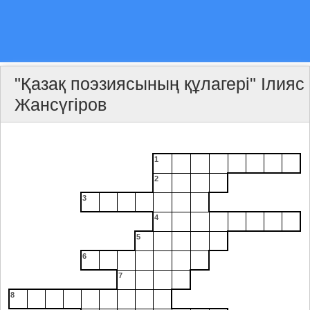
"Қазақ поэзиясының құлагері" Ілияс
Жансүгіров
1
2
3
4
5
6
7
8