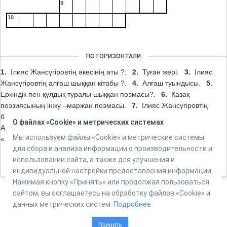
9
10
ПО ГОРИЗОНТАЛИ
1.
Ілияс Жансүгіровтің әкесінің аты ?.
2.
Туған жері.
3.
Ілияс
Жансүгіровтің алғаш шыққан кітабы ?.
4.
Алғаш туындысы.
5.
Еркіндік пен құлдық туралы шыққан поэмасы?.
6.
Қазақ
поэзиясының інжу –маржан поэмасы.
7.
Ілияс Жансүгіровтің
баласының есімі.
8.
Ілияс Жансүгіровтің көлемді поэмасы.
9.
О файлах «Cookie» и метрических системах
Алғаш ұстаздық еткен мектебінің аты ?.
10.
Алғаш еңбектерін
Мы используем файлы «Cookie» и метрические системы
«Жас алаш» газетіне жария етуге ықпал еткен жазушы.
для сбора и анализа информации о производительности и
использовании сайта, а также для улучшения и
индивидуальной настройки предоставления информации.
Нажимая кнопку «Принять» или продолжая пользоваться
сайтом, вы соглашаетесь на обработку файлов «Cookie» и
данных метрических систем.
Подробнее
Powered by
Online Test Pad
Принять