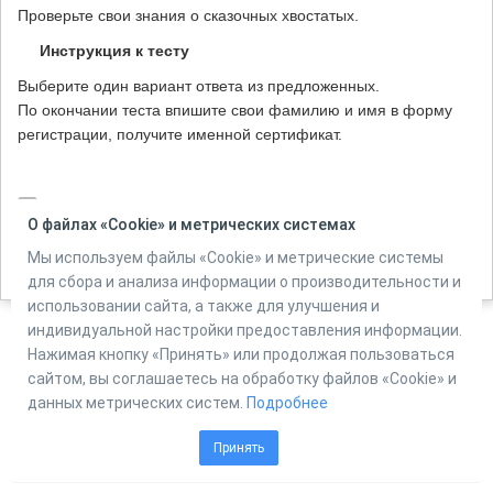
Проверьте свои знания о сказочных хвостатых.
Инструкция к тесту
Выберите один вариант ответа из предложенных.
По окончании теста впишите свои фамилию и имя в форму
регистрации, получите именной сертификат.
Количество вопросов в тесте:
10
О файлах «Cookie» и метрических системах
Мы используем файлы «Cookie» и метрические системы
для сбора и анализа информации о производительности и
Автор:
ЦМДБ им. М. Горького, г. Ижевск, Мельникова Е.Н.
использовании сайта, а также для улучшения и
индивидуальной настройки предоставления информации.
Нажимая кнопку «Принять» или продолжая пользоваться
Powered by
Online Test Pad
сайтом, вы соглашаетесь на обработку файлов «Cookie» и
данных метрических систем.
Подробнее
Принять