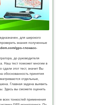
едназначен, для широкого
 проверить знания полученные
adem.com/gps-глонасс-
гратора, до руководителя
ра. Наш тест поможет многим в
сдали этот тест, значит Вы
на обоснованность принятия
ссматриваются отдельные,
шена. Главная задача выявить
ы. Здесь вы сможете оценить
ие всех тонкостей применения
 система GPS мониторинга. По