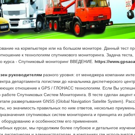
ование на кормпьютере или на большом мониторе. Данный тест пр
тношение к технологиям спутникового мониторинга. Задача теста,
го курса - Спутниковый мониторинг ВВЕДЕНИЕ.
https://www.gpsac
езен руководителям
разного уровня: от менеджера компании инте
ектра департамента логистики до начальника диспетчерского цент
еющих отношение к GPS / ГЛОНАСС технологиям. Если Вы успешно 
 работе Спутниковых Систем Мониторинга. В тесте сделан акцент 
тапе развертывания GNSS (Global Navigation Satelite System). Ра
ы, но значимость правильных по ним ответов, несколько приумень
назначения спутниковых систем мониторинга и принципа их работ
С оборудованию и особенностям его применения.
ебных курсах, мы продолжим более глубокое и детальнгое изучен
ти диспетчерам и администратарам, в компаниях где используется