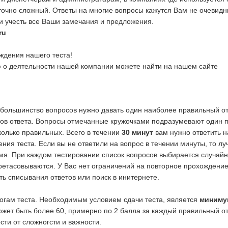
точно сложный. Ответы на многие вопросы кажутся Вам не очевидн
и учесть все Ваши замечания и предложения.
ru
дения нашего теста!
о деятельности нашей компании можете найти на нашем сайте
 большинство вопросов нужно давать один наиболее правильный от
тов ответа. Вопросы отмечанные кружочками подразумевают один п
колько правильных. Всего в течении
30 минут
вам нужно ответить 
ия теста. Если вы не ответили на вопрос в течении минуты, то л
мя. При каждом тестировании список вопросов выбирается случайн
ретасовываются. У Вас нет ограничений на повторное прохождение
ь списывания ответов или поиск в инитернете.
огам теста. Необходимым условием сдачи теста, является
миниму
жет быть более 60, примерно по 2 балла за каждый правильный от
сти от сложногсти и важности.