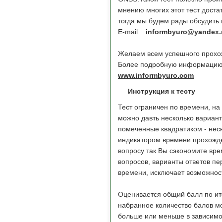
мнению многих этот тест доста
тогда мы будем рады обсудить 
E-mail
informbyuro@yandex.
Желаем всем успешного прохож
Более подробную информацию 
www.informbyuro.com
Инструкция к тесту
Тест ограничен по времени, на
можно давть несколько вариан
помеченные квадратиком - нес
индикатором времени прохожден
вопросу так Вы сэкономите вре
вопросов, варианты ответов пе
времени, исключает возможност
Оценивается общий балл по ит
набранное количество балов мо
больше или меньше в зависимо