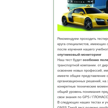
Рекомендуем проходить тестир
круга специалистов, имеющих о
после изучения нашего учебно
спутниковый-мониторинг
Наш тест будет
особенно пол
транспортной компании. от дир
освоение новых профессий, им
имеете общее представление о
организационных решений, на э
конкретные технические момент
общий уровень понимания пред
свои знания по GPS / ГЛОНАС
В следующих наших тестах и уч
GNSS.Такой тест полезно прой