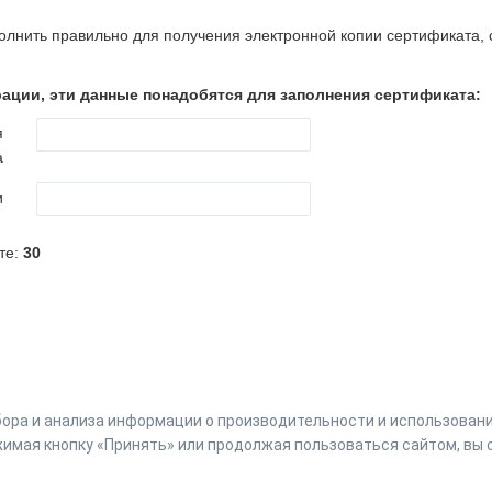
олнить правильно для получения электронной копии сертификата, 
ации, эти данные понадобятся для заполнения сертификата:
я
а
и
те:
30
ора и анализа информации о производительности и использовании
Powered by
мая кнопку «Принять» или продолжая пользоваться сайтом, вы с
Online Test Pad