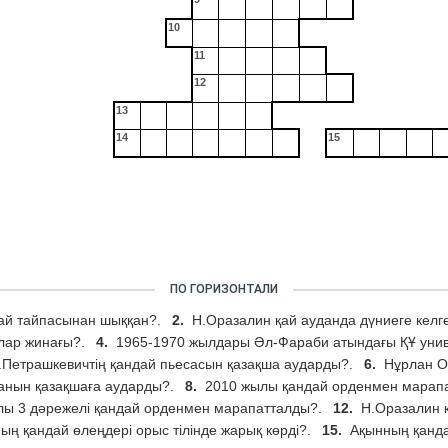
10
11
12
13
14
15
ПО ГОРИЗОНТАЛИ
қай тайпасынан шыққан?.
2.
Н.Оразалин қай ауданда дүниеге келг
лар жинағы?.
4.
1965-1970 жылдары Әл-Фараби атындағы ҚҰ униве
.Петрашкевичтің қандай пьесасын қазақша аударды?.
6.
Нұрлан О
анын қазақшаға аударды?.
8.
2010 жылы қандай орденмен марап
лы 3 дәрежелі қандай орденмен марапатталды?.
12.
Н.Оразалин қ
ың қандай өлеңдері орыс тілінде жарық көрді?.
15.
Ақынның қанда