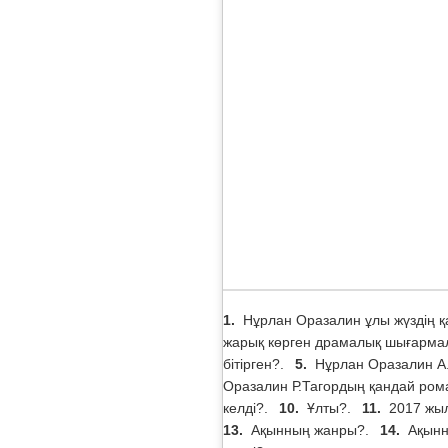
1.
Нұрлан Оразалин ұлы жүздің 
жарық көрген драмалық шығарма
бітірген?.
5.
Нұрлан Оразалин А
Оразалин Р.Тагордың қандай ром
келді?.
10.
Ұлты?.
11.
2017 жы
13.
Ақынның жанры?.
14.
Ақынн