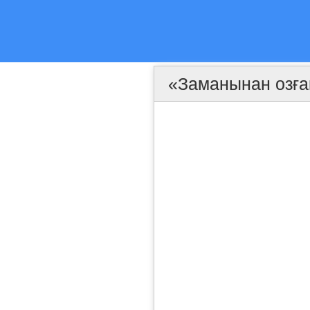
«Заманынан озға