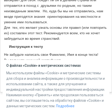
выбирает для себя: поедет ли он в дальние страны или
отправится в поход с друзьями по родным, но таким
неизведаным землям. Но, куда бы мы не отправились, нам
везде пригодятся знания ориентирования на местности и
умение ими пользоваться.
Для тех, кто желает узнать основы эти правил (или повторить
их) составлен этот тест. Рекомендуется всем, кто не хочет
заблудиться во время странствий.
Инструкция к тесту
Не забудьте написать свои Фамилию, Имя в конце теста!
Вы получите именной сертификат.
О файлах «Cookie» и метрических системах
Количество вопросов в тесте:
10
Мы используем файлы «Cookie» и метрические системы
для сбора и анализа информации о производительности и
использовании сайта, а также для улучшения и
Автор:
ЦМДБ им. М. Горького, г. Ижевск, Костин М.В.
индивидуальной настройки предоставления информации.
Нажимая кнопку «Принять» или продолжая пользоваться
сайтом, вы соглашаетесь на обработку файлов «Cookie» и
данных метрических систем.
Подробнее
Powered by
Online Test Pad