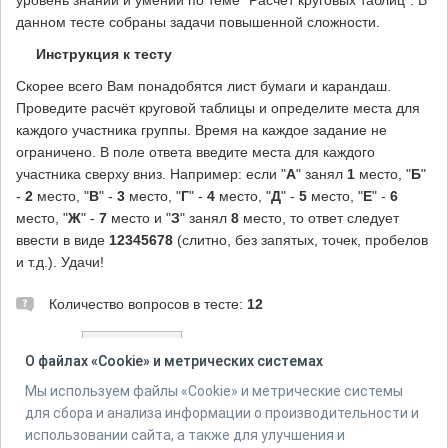
уровень знаний и умений по теме "Расчёт круговых таблиц". В
данном тесте собраны задачи повышенной сложности.
Инструкция к тесту
Скорее всего Вам понадобятся лист бумаги и карандаш.
Проведите расчёт круговой таблицы и определите места для
каждого участника группы. Время на каждое задание не
ограничено. В поле ответа введите места для каждого
участника сверху вниз. Например: если "
А
" занял
1
место, "
Б
"
-
2
место, "
В
" -
3
место, "
Г
" -
4
место, "
Д
" -
5
место, "
Е
" -
6
место, "
Ж
" -
7
место и "
З
" занял
8
место, то ответ следует
ввести в виде
12345678
(слитно, без запятых, точек, пробелов
и т.д.). Удачи!
Количество вопросов в тесте:
12
О файлах «Cookie» и метрических системах
Автор:
КСР ФНТР
Мы используем файлы «Cookie» и метрические системы
Источник:
Правила вида спорта «настольный теннис». Утверждены приказом
для сбора и анализа информации о производительности и
Министерства спорта Российской Федерации от 19 декабря 2017 г. № 1083, с
использовании сайта, а также для улучшения и
изменениями, внесенными приказами Министерства спорта Российской