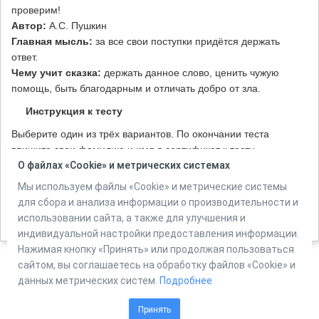
проверим!
Автор:
А.С. Пушкин
Главная мысль:
за все свои поступки придётся держать
ответ.
Чему учит сказка:
держать данное слово, ценить чужую
помощь, быть благодарным и отличать добро от зла.
Инструкция к тесту
Выберите один из трёх вариантов. По окончании теста
впишите свои фамилию и имя в сертификат к тесту.
О файлах «Cookie» и метрических системах
Количество вопросов в тесте:
10
Мы используем файлы «Cookie» и метрические системы
для сбора и анализа информации о производительности и
использовании сайта, а также для улучшения и
Автор:
Утробина Евгения, ЦМДБ им. М. Горького, г. Ижевск
индивидуальной настройки предоставления информации.
Нажимая кнопку «Принять» или продолжая пользоваться
сайтом, вы соглашаетесь на обработку файлов «Cookie» и
данных метрических систем.
Подробнее
Powered by
Online Test Pad
Принять