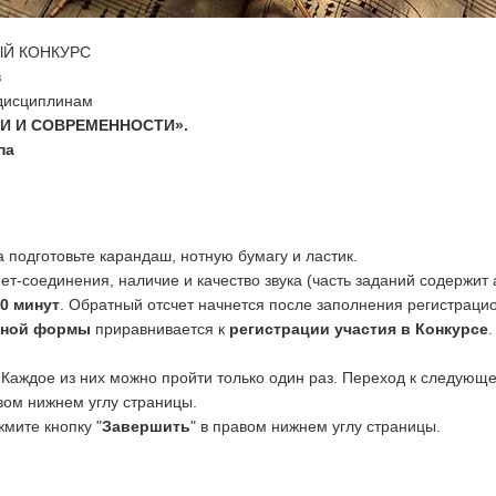
Й КОНКУРС
в
 дисциплинам
И И СОВРЕМЕННОСТИ».
па
 подготовьте карандаш, нотную бумагу и ластик.
нет-соединения, наличие и качество звука (часть заданий содержит
0 минут
. Обратный отсчет начнется после заполнения регистрац
нной формы
приравнивается к
регистрации участия в Конкурсе
. Каждое из них можно пройти только один раз. Переход к следующ
евом нижнем углу страницы.
жмите кнопку "
Завершить
" в правом нижнем углу страницы.