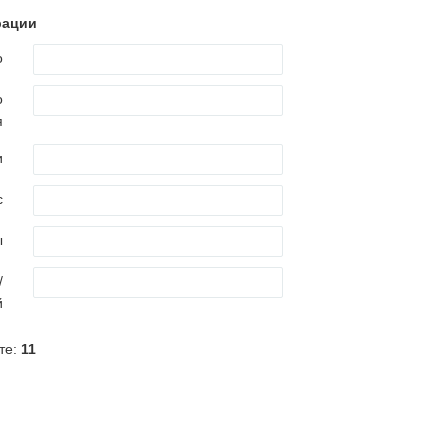
рации
о
о
я
и
с
ы
/
й
те:
11