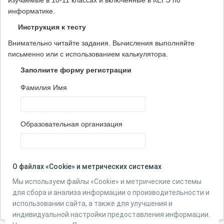
изучаемые в 10-11 классах и включенные в КЕГЭ по
информатике.
Инструкция к тесту
Внимательно читайте задания. Вычисления выполняйте
письменно или с использованием калькулятора.
Заполните форму регистрации
Фамилия Имя
Образовательная организация
Количество вопросов в тесте:
15
О файлах «Cookie» и метрических системах
Мы используем файлы «Cookie» и метрические системы
для сбора и анализа информации о производительности и
Автор:
Босова Л.Л.
использовании сайта, а также для улучшения и
Источник:
Информатика. 10 класс
индивидуальной настройки предоставления информации.