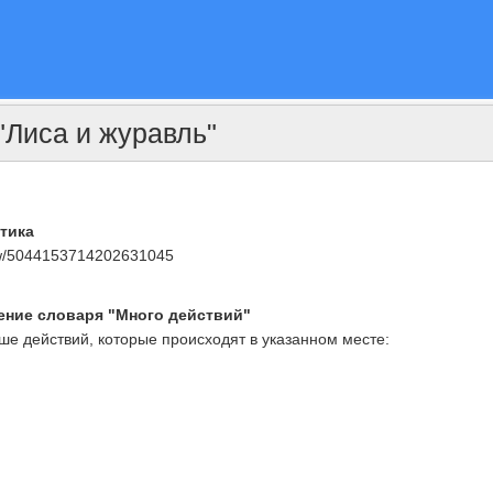
"Лиса и журавль"
тика
iew/5044153714202631045
щение словаря "Много действий"
ше действий, которые происходят в указанном месте: