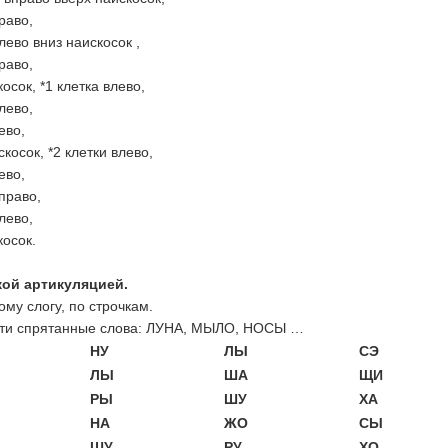
право,
влево вниз наискосок ,
право,
осок, *1 клетка влево,
влево,
ево,
косок, *2 клетки влево,
ево,
вправо,
влево,
косок.
ткой артикуляцией.
ому слогу, по строчкам.
йти спрятанные слова: ЛУНА, МЫЛО, НОСЫ …
НУ
ЛЫ
СЭ
ЛЫ
ША
ЩИ
РЫ
ШУ
ХА
НА
ЖО
СЫ
ШУ
РУ
ХО