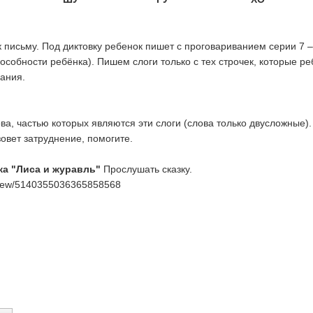
 письму. Под диктовку ребенок пишет с проговариванием серии 7 –
пособности ребёнка). Пишем слоги только с тех строчек, которые ре
ания.
ва, частью которых являются эти слоги (слова только двусложные
зовет затруднение, помогите.
зка "Лиса и журавль"
Прослушать сказку.
eview/5140355036365858568