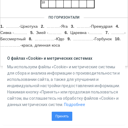
10
ПО ГОРИЗОНТАЛИ
1.
……….-Цокотуха
2.
……….-Яга
3.
……….-Премудрая
4.
Сивка -……….
5.
Змей -……….
6.
Царевна -……….
7.
……….-
Бессмертный
8.
……………-Юдо
9.
……………-Горбунок
10.
……………-краса, длинная коса
О файлах «Cookie» и метрических системах
Мы используем файлы «Cookie» и метрические системы
для сбора и анализа информации о производительности и
использовании сайта, а также для улучшения и
Powered by
Online Test Pad
индивидуальной настройки предоставления информации.
Нажимая кнопку «Принять» или продолжая пользоваться
сайтом, вы соглашаетесь на обработку файлов «Cookie» и
данных метрических систем.
Подробнее
Принять