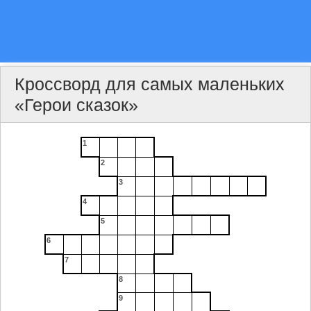
Кроссворд для самых маленьких
«Герои сказок»
1
2
3
4
5
6
7
8
9