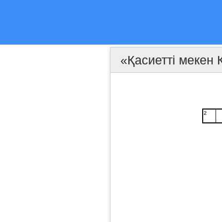
«Қасиетті мекен
2