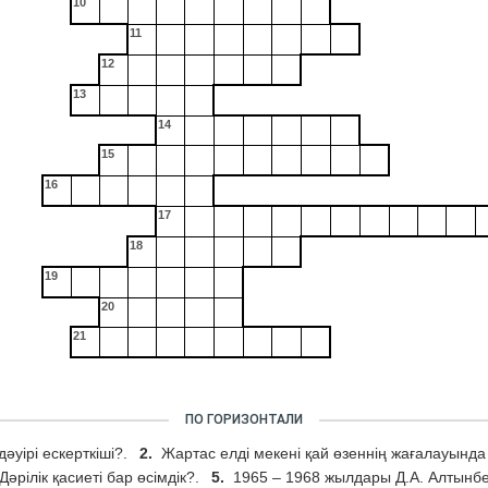
10
11
12
13
14
15
16
17
18
19
20
21
ПО ГОРИЗОНТАЛИ
әуірі ескерткіші?.
2.
Жартас елді мекені қай өзеннің жағалауынд
Дәрілік қасиеті бар өсімдік?.
5.
1965 – 1968 жылдары Д.А. Алтынбе