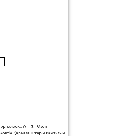
а орналасқан?.
3.
Өзен
ковтің Қараағаш жерін қамтитын