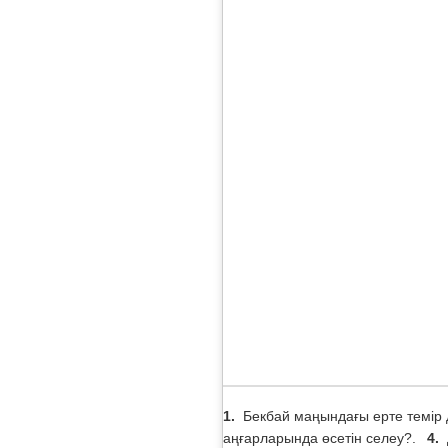
1.
Бекбай маңындағы ерте темір д
аңғарларында өсетін селеу?.
4.