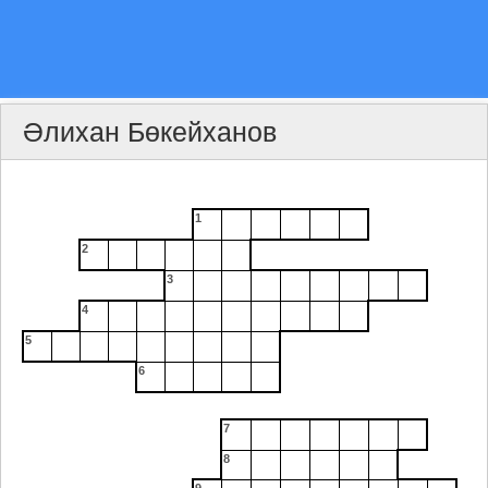
Әлихан Бөкейханов
1
2
3
4
5
6
7
8