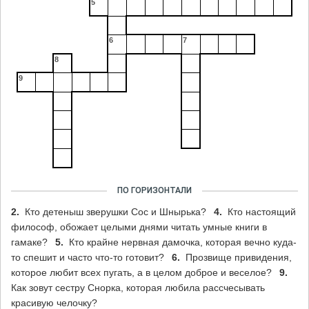
5
6
7
8
9
ПО ГОРИЗОНТАЛИ
2.
Кто детеныш зверушки Сос и Шнырька?
4.
Кто настоящий
философ, обожает целыми днями читать умные книги в
гамаке?
5.
Кто крайне нервная дамочка, которая вечно куда-
то спешит и часто что-то готовит?
6.
Прозвище привидения,
которое любит всех пугать, а в целом доброе и веселое?
9.
Как зовут сестру Снорка, которая любила рассчесывать
красивую челочку?