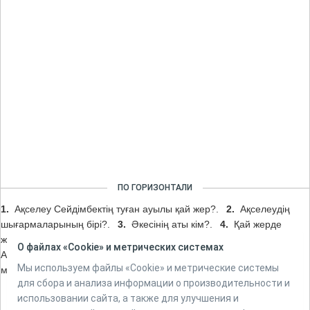
ПО ГОРИЗОНТАЛИ
1.
Ақселеу Сейдімбектің туған ауылы қай жер?.
2.
Ақселеудің
шығармаларының бірі?.
3.
Әкесінің аты кім?.
4.
Қай жерде
жерленген?.
5.
Ақселеу Сейдімбектің аудармасы?.
6.
О файлах «Cookie» и метрических системах
Ақселеудің қай шығармасы бірінші дәрежелі сыйлықпен
Мы используем файлы «Cookie» и метрические системы
марапатталды?.
7.
Соңғы қызмет атқарған университет атауы?.
для сбора и анализа информации о производительности и
использовании сайта, а также для улучшения и