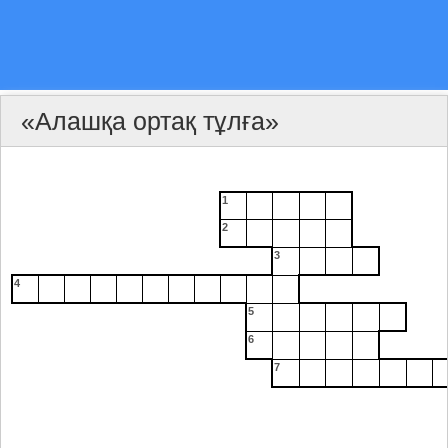
«Алашқа ортақ тұлға»
1
2
3
4
5
6
7