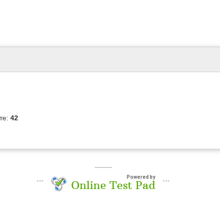
я
те:
42
Powered by
Online Test Pad