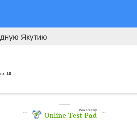
одную Якутию
те:
10
Powered by
Online Test Pad