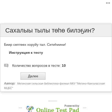
Сахалыы тылы төһө билэҕин?
Биир сөптөөх хоруйу тал. Ситиһиини!
Инструкция к тесту
Количество вопросов в тесте:
10
Автор:
Мегинская сельская библиотека-филиал МКУ "Мегино-Кангаласская
МЦБС"
Powered by
Online Test Pad