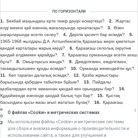
ПО ГОРИЗОНТАЛИ
1.
Бекбай маңындағы ерте темір дәуірі ескерткіші?.
2.
Жартас
елді мекені қай өзеннің жағалауында орналасқан?.
3.
Өзен
аңғарларында өсетін селеу?.
4.
Дәрілік қасиеті бар өсімдік?.
5.
1965-1968 жылдары Д.А. Алтынбековтің Қараағаш жерін қамтитын
қандай карталары жарық көрді?.
6.
Қараағаш селолық округіне
қандай елдімекен қарайды?.
7.
Қараағаш орманында өсетін ағаш
бұта?.
8.
Омыртқасыз жәндік?.
9.
Дәмділігімен, емділігімен,
тағамдылығымен құнды өсімдік?.
10.
Орманда мекендейтін құс?.
11.
Көп тараған далалық өсімдік?.
12.
Қазба жұмыстары
барысында қабірден табылған бұйым?.
13.
Пайдалы
қазбалардан ерте заманнан қандай кен орындары бар?.
14.
Құдайменде өзенінде қандай балық түрі бар?.
15.
Қыстақ
басындағы қысы-жазы ағып жататын бұлақ?.
16.
Қараағаш
өңірінде кездесетін аң?.
17.
Орман ішіндегі өте бай өсімдіктердің
О файлах «Cookie» и метрических системах
бірі?.
18.
Саны азайып кеткен құс?.
19.
Далалық өсімдік түрі?.
Мы используем файлы «Cookie» и метрические системы
20.
21.
Ормансыз жерлердегі кеміруші?.
для сбора и анализа информации о производительности и
использовании сайта, а также для улучшения и