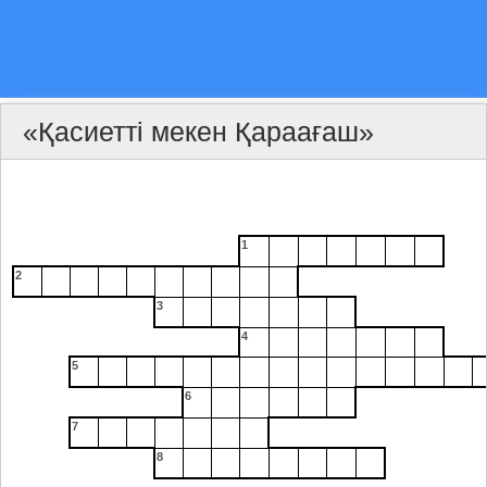
«Қасиетті мекен Қараағаш»
1
2
3
4
5
6
7
8