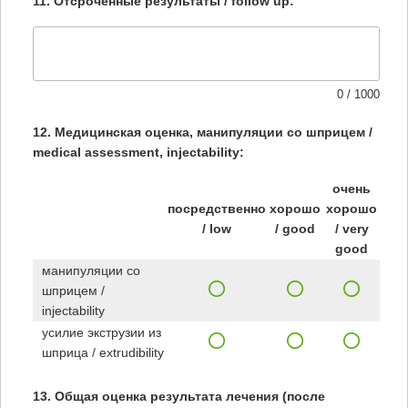
11. Отсроченные результаты / follow up:
0 / 1000
12. Медицинская оценка, манипуляции со шприцем /
medical assessment, injectability:
очень
посредственно
хорошо
хорошо
/ low
/ good
/ very
good
манипуляции со
шприцем /
injectability
усилие экструзии из
шприца / extrudibility
13. Общая оценка результата лечения (после