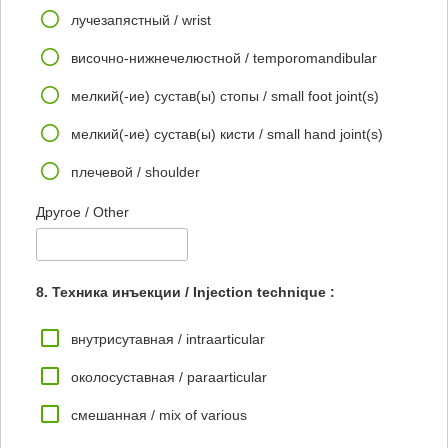
лучезапястный / wrist
височно-нижнечелюстной / temporomandibular
мелкий(-ие) сустав(ы) стопы / small foot joint(s)
мелкий(-ие) сустав(ы) кисти / small hand joint(s)
плечевой / shoulder
Другое / Other
8. Техника инъекции / Injection technique :
внутрисутавная / intraarticular
околосуставная / paraarticular
смешанная / mix of various