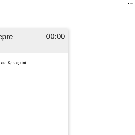
00:00
ерге
е Қазақ тілі