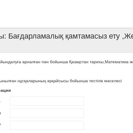
ы: Бағдарламалық қамтамасыз ету ,Ж
йындалуға арналған пән бойынша Қазақстан тарихы,Математика жән
сынылған нұсқаларының әрқайсысы бойынша тестілік мәселесі
рации
.
н
?