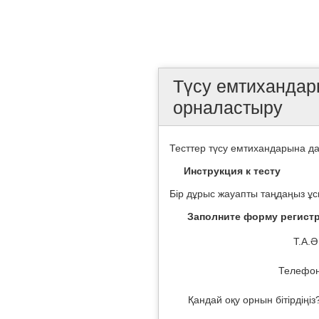
Түсу емтихандар
орналастыру
Тесттер түсу емтихандарына да
Инструкция к тесту
Бір дұрыс жауапты таңдаңыз ұ
Заполните форму регист
Т.А.Ә
Телефо
Қандай оқу орнын бітірдіңіз