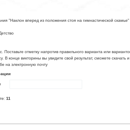
ания "Наклон вперед из положения стоя на гимнастической скамье"
етство
. Поставьте отметку напротив правильного варианта или варианто
. В конце викторины вы увидите свой результат, сможете скачать 
ебе на электронную почту
рации
я
те:
11