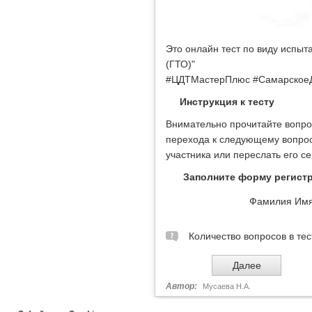
Это онлайн тест по виду испыт
(ГТО)"
#ЦДТМастерПлюс #СамарскоеД
Инструкция к тесту
Внимательно прочитайте вопрос
перехода к следующему вопросу
участника или переслать его с
Заполните форму регист
Фамилия Им
Количество вопросов в тес
Автор:
Мусаева Н.А.