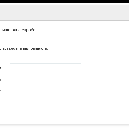
 лише одна спроба!
 встановіть відповідність.
е
я
с