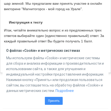
шар земной. Мы предлагаем вам принять участие в онлайн
викторине "Магнитогорск - мой город на Урале".
Инструкция к тесту
Итак, читайте внимательно вопрос и из предложенных трех
ответов выбирайте один (единственно правильный) ответ. За
каждый правильный ответ Вы будете получать 1 балл.
Неправильный ответ - 0 баллов. Дерзайте!
О файлах «Cookie» и метрических системах
Количество вопросов в тесте:
20
Мы используем файлы «Cookie» и метрические системы
для сбора и анализа информации о производительности и
использовании сайта, а также для улучшения и
индивидуальной настройки предоставления информации.
Нажимая кнопку «Принять» или продолжая пользоваться
сайтом, вы соглашаетесь на обработку файлов «Cookie» и
Powered by
Online Test Pad
данных метрических систем.
Подробнее
Принять