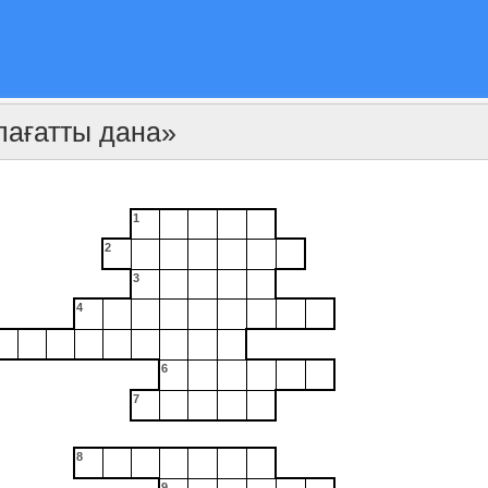
лағатты дана»
1
2
3
4
6
7
8
9