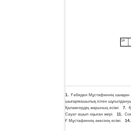
14
1.
Ғабиден Мұстафиннің шыққан
шығармашылық іспен шұғылдануы
Қаламгердің жарының есімі.
7.
Қ
Сауат ашып оқыған жері.
11.
Со
Ғ.Мұстафиннің әкесінің есімі.
14.