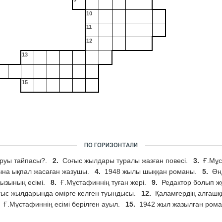
10
11
12
13
15
ПО ГОРИЗОНТАЛИ
 руы тайпасы?.
2.
Соғыс жылдары туралы жазған повесі.
3.
Ғ.Мұс
на ықпал жасаған жазушы.
4.
1948 жылы шыққан романы.
5.
Өн
ызының есімі.
8.
Ғ.Мұстафиннің туған жері.
9.
Редактор болып ж
ғыс жылдарында өмірге келген туындысы.
12.
Қаламгердің алғашқ
Ғ.Мұстафиннің есімі берілген ауыл.
15.
1942 жыл жазылған рома