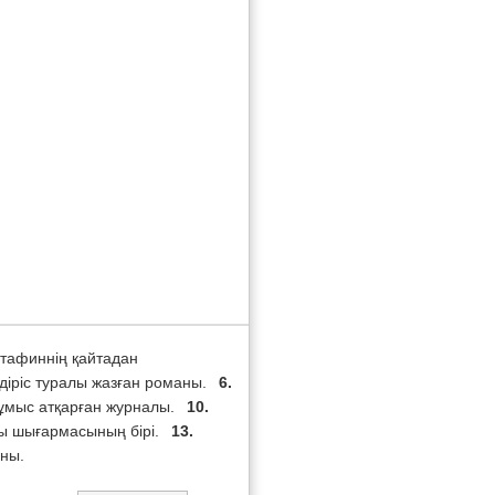
тафиннің қайтадан
діріс туралы жазған романы.
6.
ұмыс атқарған журналы.
10.
ы шығармасының бірі.
13.
ны.