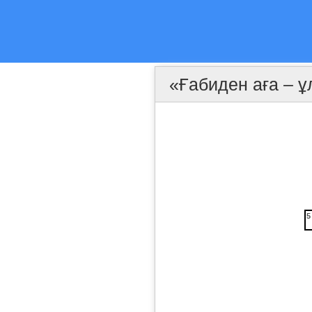
«Ғабиден аға – ұ
5