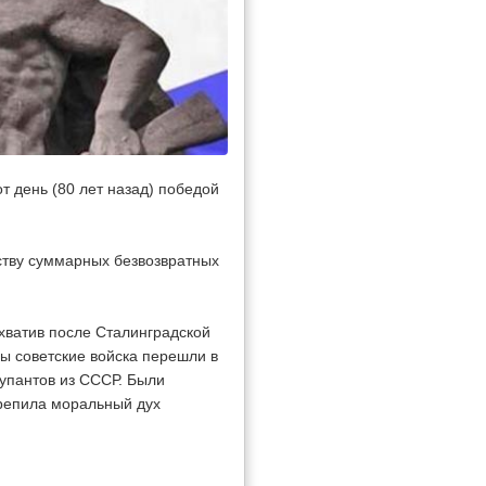
 день (80 лет назад) победой
ству суммарных безвозвратных
хватив после Сталинградской
вы советские войска перешли в
купантов из СССР. Были
репила моральный дух