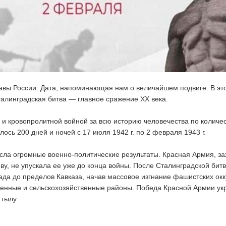
вы России. Дата, напоминающая нам о величайшем подвиге. В этот
алинградская битва — главное сражение ХХ века.
 и кровопролитной войной за всю историю человечества по количе
ось 200 дней и ночей с 17 июля 1942 г. по 2 февраля 1943 г.
сла огромные военно-политические результаты. Красная Армия, за
ву, не упускала ее уже до конца войны. После Сталинградской бит
да до пределов Кавказа, начав массовое изгнание фашистских ок
нные и сельскохозяйственные районы. Победа Красной Армии ук
 тылу.