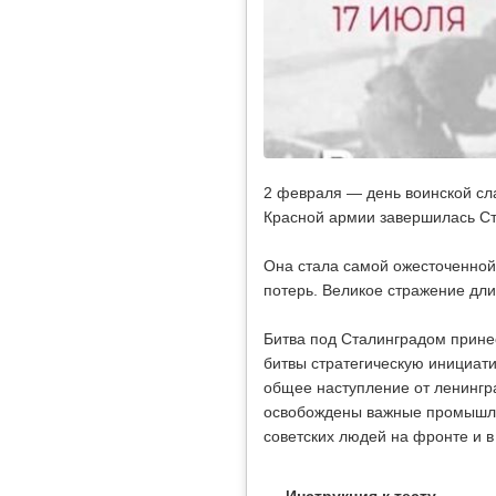
2 февраля — день воинской сла
Красной армии завершилась Ст
Она стала самой ожесточенной
потерь. Великое стражение длил
Битва под Сталинградом прине
битвы стратегическую инициати
общее наступление от ленингра
освобождены важные промышле
советских людей на фронте и в