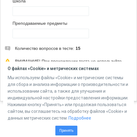
Школа
Преподаваемые предметы
Количество вопросов в тесте:
15
ВНИМАНИЕ! При прохождении теста не используйте
кнопку "Назад" в браузере и не открывайте тест на новой
О файлах «Cookie» и метрических системах
вкладке!
Мы используем файлы «Cookie» и метрические системы
для сбора и анализа информации о производительности и
использовании сайта, а также для улучшения и
Автор:
Агинский ИПК
индивидуальной настройки предоставления информации.
Нажимая кнопку «Принять» или продолжая пользоваться
сайтом, вы соглашаетесь на обработку файлов «Cookie» и
данных метрических систем.
Подробнее
Powered by
Online Test Pad
Принять