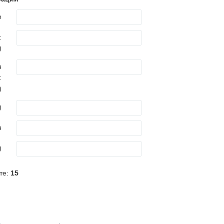
о
:
)
я
:
)
)
я
)
те:
15