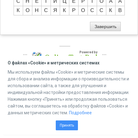
С
Н
Е
Т
И
Ц
Е
Р
Т
О
А
А
К
О
Н
С
Я
К
Р
О
С
С
К
В
Powered by
Online Test Pad
О файлах «Cookie» и метрических системах
Мы используем файлы «Cookie» и метрические системы
для сбора и анализа информации о производительности и
использовании сайта, а также для улучшения и
индивидуальной настройки предоставления информации.
Нажимая кнопку «Принять» или продолжая пользоваться
сайтом, вы соглашаетесь на обработку файлов «Cookie» и
данных метрических систем.
Подробнее
Принять