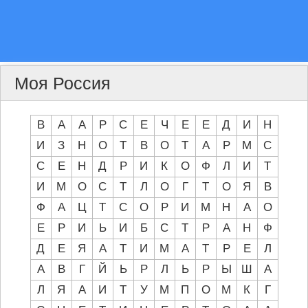
Моя Россия
В
А
А
Р
С
Е
Ч
Е
Е
Д
И
Н
И
З
Н
О
Т
В
О
Т
А
Р
М
С
С
Е
Н
Д
Р
И
К
О
Ф
Л
И
Т
И
М
О
С
Т
Л
О
Г
Т
О
Я
В
Ф
А
Ц
Т
С
О
Р
И
М
Н
А
О
Е
Р
И
Ь
И
Б
С
Т
Р
А
Н
Ф
Д
Е
Я
А
Т
И
М
А
Т
Р
Е
Л
А
В
Г
Й
Ь
Р
Л
Ь
Р
Ы
Ш
А
Л
Я
А
И
Т
У
М
П
О
М
К
Г