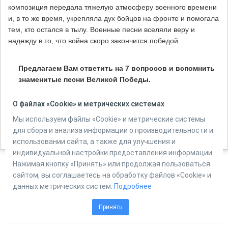
композиция передала тяжелую атмосферу военного времени
и, в то же время, укрепляла дух бойцов на фронте и помогала
тем, кто остался в тылу. Военные песни вселяли веру и
надежду в то, что война скоро закончится победой.
Предлагаем Вам ответить на 7 вопросов и вспомнить
знаменитые песни Великой Победы.
Тест предназначен для людей старше 12 лет.
О файлах «Cookie» и метрических системах
Количество вопросов в тесте:
7
Мы используем файлы «Cookie» и метрические системы
для сбора и анализа информации о производительности и
использовании сайта, а также для улучшения и
индивидуальной настройки предоставления информации.
Нажимая кнопку «Принять» или продолжая пользоваться
сайтом, вы соглашаетесь на обработку файлов «Cookie» и
Powered by
Online Test Pad
данных метрических систем.
Подробнее
Принять