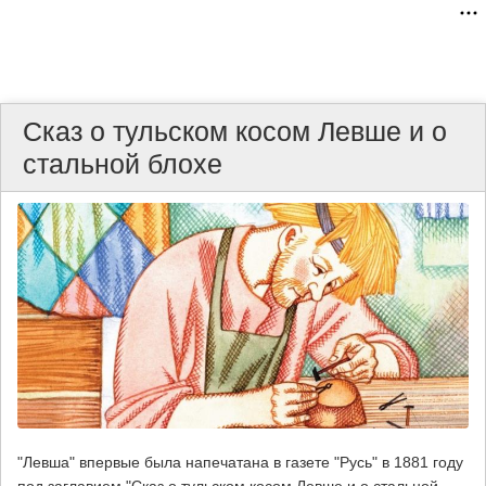
Сказ о тульском косом Левше и о
стальной блохе
"Левша" впервые была напечатана в газете "Русь" в 1881 году
под заглавием "Сказ о тульском косом Левше и о стальной