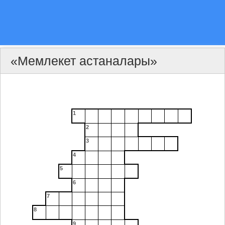
«Мемлекет астаналары»
1
2
3
4
5
6
7
8
9