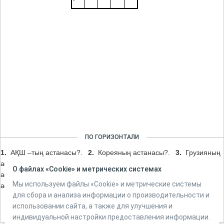
ПО ГОРИЗОНТАЛИ
1.
АҚШ –тың астанасы?.
2.
Кореяның астанасы?.
3.
Грузияның
астанасы?.
4.
Әзірбайджанның астанасы?.
5.
Панаманың
О файлах «Cookie» и метрических системах
астанасы?.
6.
Египеттің астанасы ?.
7.
Германияның
Мы используем файлы «Cookie» и метрические системы
астанасы?.
8.
Польшаның астанасы?.
9.
Чехияның астанасы?.
для сбора и анализа информации о производительности и
использовании сайта, а также для улучшения и
индивидуальной настройки предоставления информации.