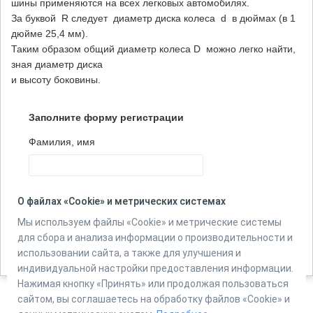
шины применяются на всех легковых автомобилях.
За буквой R следует диаметр диска колеса d в дюймах (в 1
дюйме 25,4 мм).
Таким образом общий диаметр колеса D можно легко найти,
зная диаметр диска
и высоту боковины.
Заполните форму регистрации
Фамилия, имя
Количество вопросов в тесте:
5
О файлах «Cookie» и метрических системах
Мы используем файлы «Cookie» и метрические системы
для сбора и анализа информации о производительности и
Автор:
Задачи банка ФИПИ
использовании сайта, а также для улучшения и
Источник:
Как решать задачи 1-5 "Шины" на сайте math4everyone.info
индивидуальной настройки предоставления информации.
Нажимая кнопку «Принять» или продолжая пользоваться
сайтом, вы соглашаетесь на обработку файлов «Cookie» и