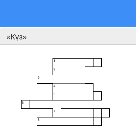
«Күз»
1
2
3
4
5
6
7
8