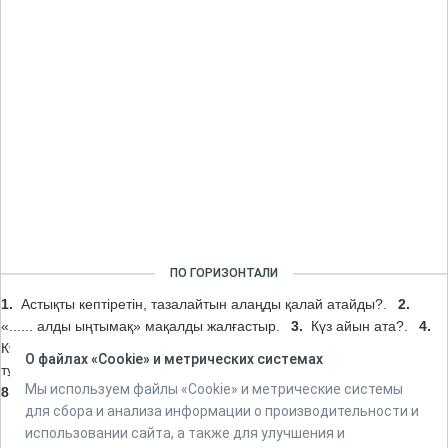
ПО ГОРИЗОНТАЛИ
1.
Астықты кептіретін, тазалайтын алаңды қалай атайды?.
2.
«...... алды ыңтымақ» мақалды жалғастыр.
3.
Күз айын ата?.
4.
Күзгі қоныс дегеніміз-.
5.
Ағаш түрін атаңыз?.
6.
Астық
О файлах «Cookie» и метрических системах
тұқымдасына жататын дәнді дақыл.
7.
Егіс егетін жерді атаңыз?.
Мы используем файлы «Cookie» и метрические системы
8.
Білім күні балалар қайда асығады?.
для сбора и анализа информации о производительности и
использовании сайта, а также для улучшения и