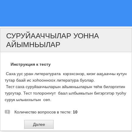
СУРУЙААЧЧЫЛАР УОННА
АЙЫМНЬЫЛАР
Инструкция к тесту
Саха уус уран литературата кэрэхсэнэр, киэҥ ааҕааччы кутун
тутар баай ис хоһоонноох литература буолар.
Тест саха суруйааччыларын айымньыларын төһө билэргитин
тургутар. Тест толороҥҥут баал ылбыккытын бигэргэтэр туоһу
сурук ылыаххытын сөп.
Количество вопросов в тесте:
10