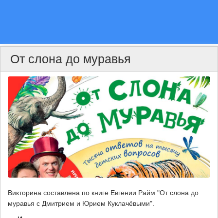
От слона до муравья
Викторина составлена по книге Евгении Райм "От слона до
муравья с Дмитрием и Юрием Куклачёвыми".