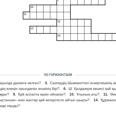
10
11
12
13
14
ПО ГОРИЗОНТАЛИ
ауылда дүниеге келген?.
3.
Сазгердің Шымкенттегі ескерткішінің 
дің өлеңін орындаған әншінің бірі?.
6.
Ш. Қалдаяқов көшесі қай қ
ққан?.
9.
Қай аспапта еркін ойнаған?.
10.
Ұлының аты?.
11.
Әке
қстаным» әнін жастар қай көтерілісте айтып шықты?.
14.
Құрманғ
ында оқыды?.