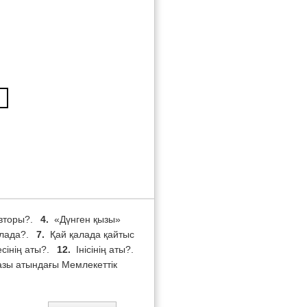
авторы?.
4.
«Дүнген қызы»
алада?.
7.
Қай қалада қайтыс
сінің аты?.
12.
Інісінің аты?.
азы атындағы Мемлекеттік