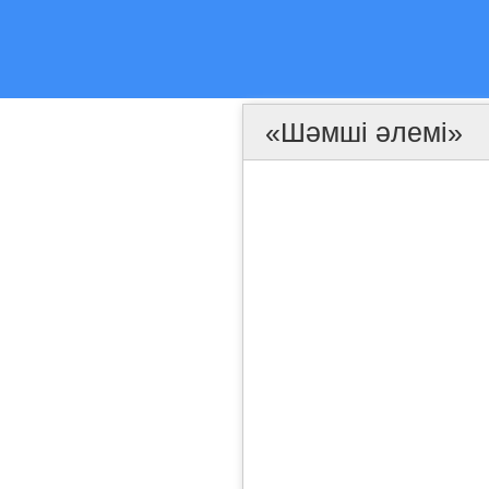
«Шәмші әлемі»