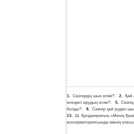
1.
Сазгердің шын есімі?.
2.
Қай 
әніндегі арудың есімі?.
5.
Сазгер
болды?.
8.
Сазгер қай рудан шы
13.
Ш. Қалдаяқовтың «Менің Қаза
консерваториясында кімнің клас