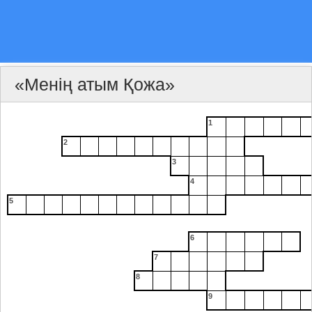
«Менің атым Қожа»
1
2
3
4
5
6
7
8
9