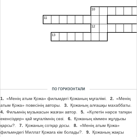
10
11
12
13
ПО ГОРИЗОНТАЛИ
1.
«Менің атым Қожа» фильмдегі Қожаның мұғалімі.
2.
«Менің
атым Қожа» повесінің авторы.
3.
Қожаның алғашқы махаббаты.
4.
Фильмнің музыкасын жазған автор.
5.
«Күлетін нәрсе тапқан
екенсіздер» қай мұғалімнің сөзі.
6.
Қожаның кіммен жұлдызы
қарсы?.
7.
Қожаның сотқар досы.
8.
«Менің атым Қожа»
фильмндегі Миллат Қожаға кім болады?.
9.
Қожаның жақсы