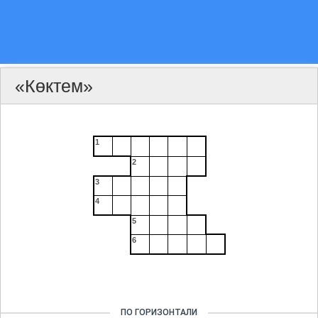
«Көктем»
1
2
3
4
5
6
ПО ГОРИЗОНТАЛИ