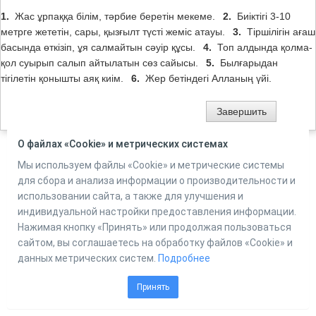
1.
Жас ұрпаққа білім, тәрбие беретін мекеме.
2.
Биіктігі 3-10
метрге жететін, сары, қызғылт түсті жеміс атауы.
3.
Тіршілігін ағаш
басында өткізіп, ұя салмайтын сәуір құсы.
4.
Топ алдында қолма-
қол суырып салып айтылатын сөз сайысы.
5.
Былғарыдан
тігілетін қонышты аяқ киім.
6.
Жер бетіндегі Алланың үйі.
О файлах «Cookie» и метрических системах
Мы используем файлы «Cookie» и метрические системы
Powered by
Online Test Pad
для сбора и анализа информации о производительности и
использовании сайта, а также для улучшения и
индивидуальной настройки предоставления информации.
Нажимая кнопку «Принять» или продолжая пользоваться
сайтом, вы соглашаетесь на обработку файлов «Cookie» и
данных метрических систем.
Подробнее
Принять