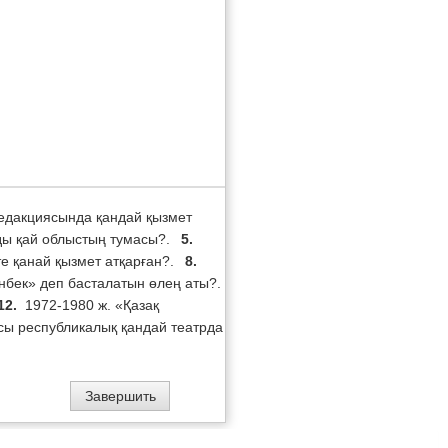
редакциясында қандай қызмет
ды қай облыстың тумасы?.
5.
те қанай қызмет атқарған?.
8.
нбек» деп басталатын өлең аты?.
12.
1972-1980 ж. «Қазақ
сы республикалық қандай театрда