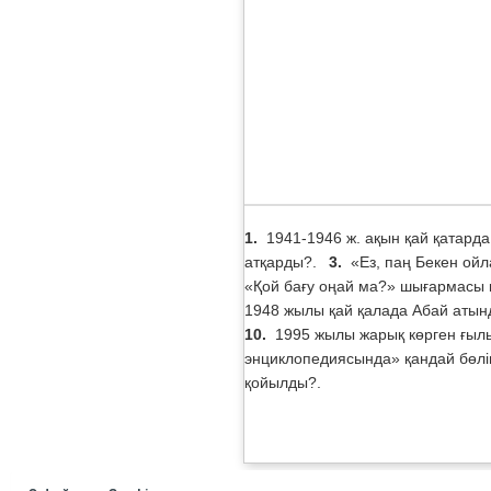
1.
1941-1946 ж. ақын қай қатард
атқарды?.
3.
«Ез, паң Бекен ой
«Қой бағу оңай ма?» шығармасы 
1948 жылы қай қалада Абай атынд
10.
1995 жылы жарық көрген ғыл
энциклопедиясында» қандай бөлім
қойылды?.