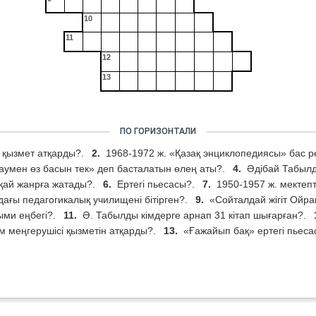
10
11
12
13
ПО ГОРИЗОНТАЛИ
а қызмет атқарды?.
2.
1968-1972 ж. «Қазақ энциклопедиясы» бас 
лаумен өз басын тек» деп басталатын өлең аты?.
4.
Әдібай Табыл
қай жанрға жатады?.
6.
Ертегі пьесасы?.
7.
1950-1957 ж. мектеп
ағы педагогикалық училищені бітірген?.
9.
«Сойталдай жігіт Ойра
ыми еңбегі?.
11.
Ә. Табылды кімдерге арнап 31 кітап шығарған?.
 меңгерушісі қызметін атқарды?.
13.
«Ғажайып бақ» ертегі пьеса