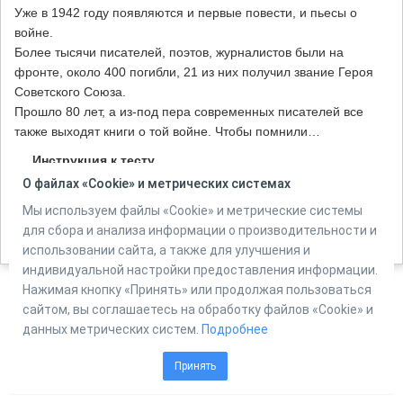
Уже в 1942 году появляются и первые повести, и пьесы о
войне.
Более тысячи писателей, поэтов, журналистов были на
фронте, около 400 погибли, 21 из них получил звание Героя
Советского Союза.
Прошло 80 лет, а из-под пера современных писателей все
также выходят книги о той войне. Чтобы помнили…
Инструкция к тесту
О файлах «Cookie» и метрических системах
Количество вопросов в тесте:
5
Мы используем файлы «Cookie» и метрические системы
для сбора и анализа информации о производительности и
использовании сайта, а также для улучшения и
индивидуальной настройки предоставления информации.
Нажимая кнопку «Принять» или продолжая пользоваться
сайтом, вы соглашаетесь на обработку файлов «Cookie» и
Powered by
Online Test Pad
данных метрических систем.
Подробнее
Принять