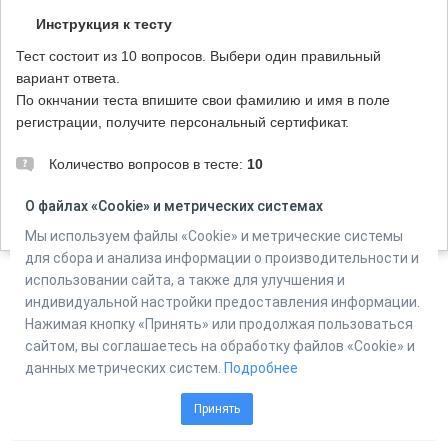
Инструкция к тесту
Тест состоит из 10 вопросов. Выбери один правильный
вариант ответа.
По окнчании теста впишите свои фамилию и имя в поле
регистрации, получите персональный сертификат.
Количество вопросов в тесте:
10
О файлах «Cookie» и метрических системах
Мы используем файлы «Cookie» и метрические системы
Автор:
ЦМДБ им. М. Горького, г. Ижевск, Поторочина С.Ю.
для сбора и анализа информации о производительности и
использовании сайта, а также для улучшения и
индивидуальной настройки предоставления информации.
Powered by
Online Test Pad
Нажимая кнопку «Принять» или продолжая пользоваться
сайтом, вы соглашаетесь на обработку файлов «Cookie» и
данных метрических систем.
Подробнее
Принять