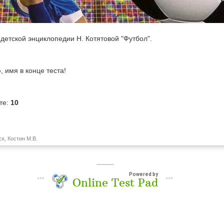
детской энциклопедии Н. Котятовой "Футбол".
 имя в конце теста!
те:
10
ск, Костин М.В.
Powered by
Online Test Pad