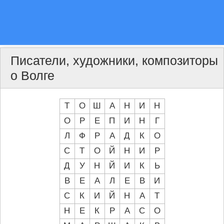
Писатели, художники, композиторы
о Волге
Т
О
Ш
А
Н
И
Н
О
Р
Е
П
И
Н
Г
Л
Ф
Р
А
Д
К
О
С
Т
О
Й
Н
И
Р
Д
У
Н
Й
И
К
Ь
В
Е
А
Л
Е
В
И
С
К
И
Й
Н
А
Т
Н
Е
К
Р
А
С
О