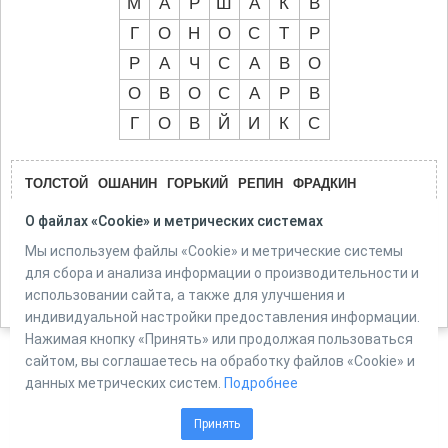
М
А
Р
Ш
А
К
В
Г
О
Н
О
С
Т
Р
Р
А
Ч
С
А
В
О
О
В
О
С
А
Р
В
Г
О
В
Й
И
К
С
ТОЛСТОЙ
ОШАНИН
ГОРЬКИЙ
РЕПИН
ФРАДКИН
ДУНАЕВСКИЙ
ЛЕВИТАН
НЕКРАСОВ
МАРШАК
ГОНЧАРОВ
О файлах «Cookie» и метрических системах
ОСТРОВСКИЙ
САВРАСОВ
ГО
Мы используем файлы «Cookie» и метрические системы
для сбора и анализа информации о производительности и
использовании сайта, а также для улучшения и
индивидуальной настройки предоставления информации.
Нажимая кнопку «Принять» или продолжая пользоваться
сайтом, вы соглашаетесь на обработку файлов «Cookie» и
данных метрических систем.
Подробнее
Powered by
Online Test Pad
Принять