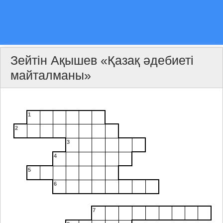
Зейтін Ақышев «Қазақ әдебиеті
майталманы»
1
2
3
4
5
6
7