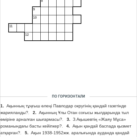
8
9
10
11
12
ПО ГОРИЗОНТАЛИ
1.
Ақынның тұңғыш өлеңі Павлодар округінің қандай газетінде
жарияланды?.
2.
Ақынның Ұлы Отан соғысы жылдарында тыл
өміріне арналған шығармасы?.
3.
З.Ақышевтің «Жаяу Мұса»
романындағы басты кейіпкер?.
4.
Ақын қандай баспада қызмет
атқарған?.
5.
Ақын 1938-1952жж. аралығында ауданда қандай