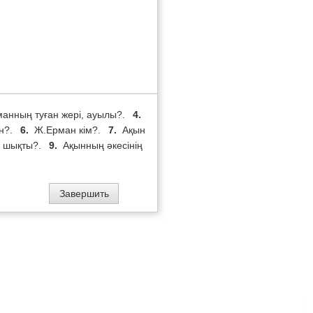
анның туған жері, ауылы?.
4.
ан?.
6.
Ж.Ерман кім?.
7.
Ақын
ы шықты?.
9.
Ақынның әкесінің