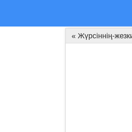
« Жүрсіннің-жез