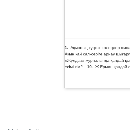
1.
Ақынның тұңғыш өлеңдер жин
Ақын қай сал-серіге арнау шығар
«Жұлдыз» журналында қандай қы
есімі кім?.
10.
Ж.Ерман қандай 