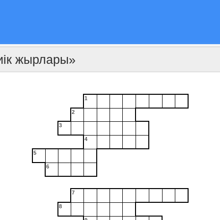
киік жырлары»
1
2
3
4
5
6
7
8