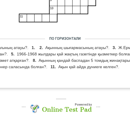
9
10
11
ПО ГОРИЗОНТАЛИ
ағының атауы?.
1.
2.
Ақынның шығармасының атауы?.
3.
Ж.Ерм
ған?.
5.
1966-1968 жылдары қай жақтың газетінде қызметкер болғ
змет атқарған?.
8.
Ақынның қандай баспадан 5 томдық жинақтар
өнер саласында болған?.
11.
Ақын қай айда дүниеге келген?.
Powered by
Online Test Pad